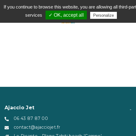
If you continue to browse this website, you are allowing all third-par
Toggl
services
✓ OK, accept all
Personalize
naviga
Ajaccio Jet
06 43 87 87 00
contact@ajacciojet.fr